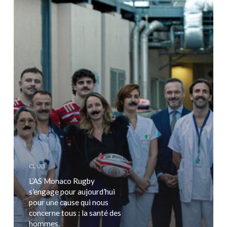
pour
une
cause
qui
nous
concerne
tous
:
la
santé
des
hommes.
CLUB
L’AS Monaco Rugby
s’engage pour aujourd’hui
pour une cause qui nous
concerne tous : la santé des
hommes.