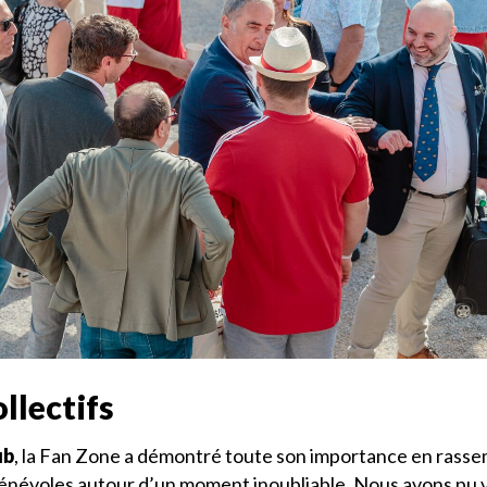
llectifs
ub
, la Fan Zone a démontré toute son importance en rasse
énévoles autour d’un moment inoubliable. Nous avons pu v