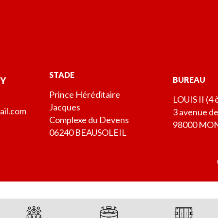
STADE
BUREAU
BY
Prince Héréditaire
LOUIS II (4
Jacques
il.com
3 avenue de
Complexe du Devens
98000 MO
06240 BEAUSOLEIL