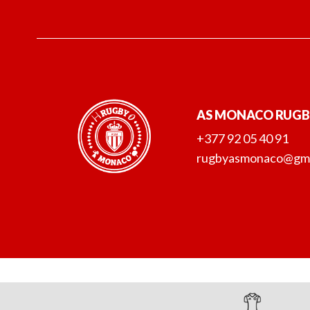
AS MONACO RUG
+377 92 05 40 91
rugbyasmonaco@gma