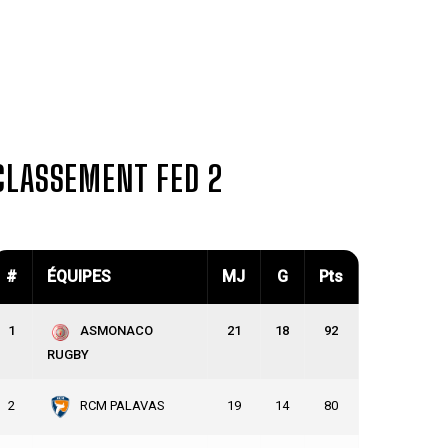
CLASSEMENT FED 2
#
ÉQUIPES
MJ
G
Pts
ÉQUIPE PREMIÈRE
1
21
18
92
ASMONACO
DIM 28 SEPTEMBRE
RUGBY
STADE ROGER PAGE, 30133 LES ANGLES
2
19
14
80
RCM PALAVAS