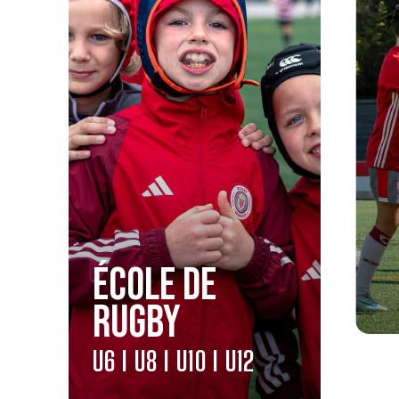
ÉCOLE DE
RUGBY
U6 I U8 I U10 I U12