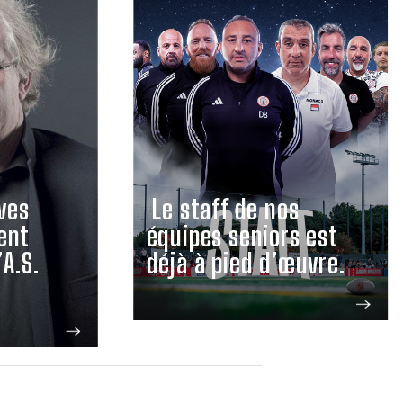
ves
Le staff de nos
ent
équipes seniors est
’A.S.
déjà à pied d’œuvre.