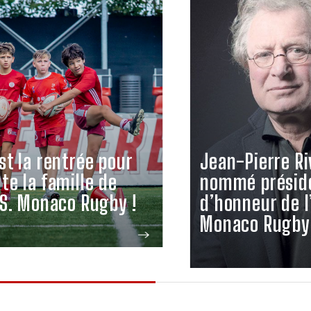
st la rentrée pour
Jean-Pierre Ri
te la famille de
nommé présid
.S. Monaco Rugby !
d’honneur de l
Monaco Rugby