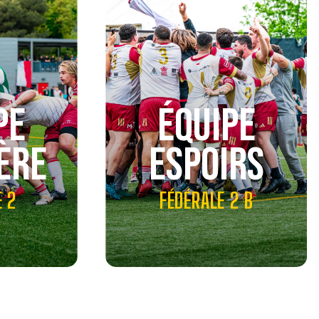
PE
ÉQUIPE
ÈRE
ESPOIRS
E 2
FÉDÉRALE 2 B