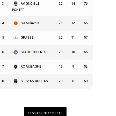
3
20
14
76
AVIGNON LE
PONTET
4
21
12
66
SO Millavois
LES ANGLES
VS
AS MONACO RUGBY
5
20
11
57
GRASSE
15 : 00
6
20
10
55
STADE PISCENOIS
7
19
9
52
RC AUBAGNE
13 : 30 ÉQUIPE ESPOIRS
8
20
8
50
SERVIAN BOUJAN
CLASSEMENT COMPLET