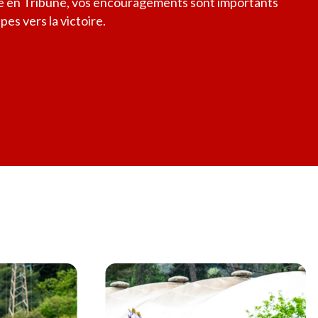
 en Tribune, vos encouragements sont importants
es vers la victoire.