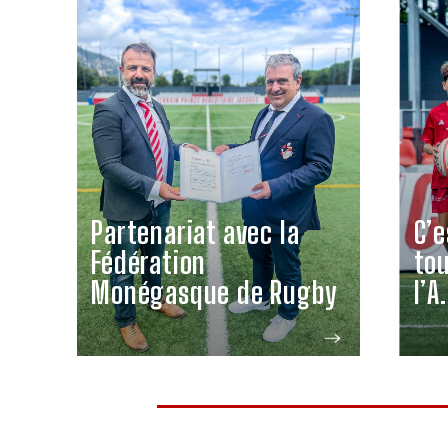
Partenariat avec la
C’e
Fédération
tou
Monégasque de Rugby
l’A