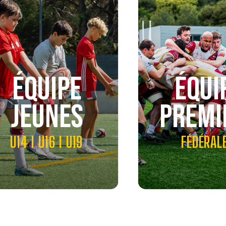
ÉQUIPE
ÉQUI
JEUNES
PREMI
U14 I U16 I U19
FÉDÉRAL